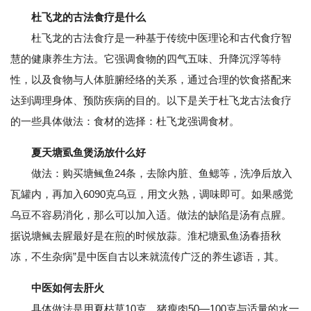
杜飞龙的古法食疗是什么
杜飞龙的古法食疗是一种基于传统中医理论和古代食疗智
慧的健康养生方法。它强调食物的四气五味、升降沉浮等特
性，以及食物与人体脏腑经络的关系，通过合理的饮食搭配来
达到调理身体、预防疾病的目的。以下是关于杜飞龙古法食疗
的一些具体做法：食材的选择：杜飞龙强调食材。
夏天塘虱鱼煲汤放什么好
做法：购买塘鲺鱼24条，去除内脏、鱼鳃等，洗净后放入
瓦罐内，再加入6090克乌豆，用文火熟，调味即可。如果感觉
乌豆不容易消化，那么可以加入适。做法的缺陷是汤有点腥。
据说塘鲺去腥最好是在煎的时候放蒜。淮杞塘虱鱼汤春捂秋
冻，不生杂病”是中医自古以来就流传广泛的养生谚语，其。
中医如何去肝火
具体做法是用夏枯草10克、猪瘦肉50—100克与适量的水一