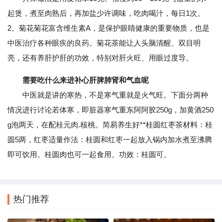
起煲，煮至肉熟后，再加盐少许调味，吃肉喝汁，每日1次。
2、菊花菊花富含维生素A，是保护眼睛健康的重要物质，也是
中医治疗各种眼疾的良药。菊花茶能让人头脑清醒、双目明
亮，还有养肝护肝的功效，特别对肝火旺、用眼过度导。
需要吃什么来进补心肝脾肺肾和气血呢
中医就是讲的寒热，不是寒气重就是火气旺。下面分两种
情况进行讨论若体寒，即脏器寒气重东阿阿胶250g，加黄酒250
g泡两天，在配桂元肉.核桃。简易养生好**桂圆红枣茶材料：桂
圆5两，红枣适量作法：桂圆和红枣一起放入锅内加水煮至沸腾
即可饮用。桂圆肉也可一起食用。功效：桂圆可。
热门推荐