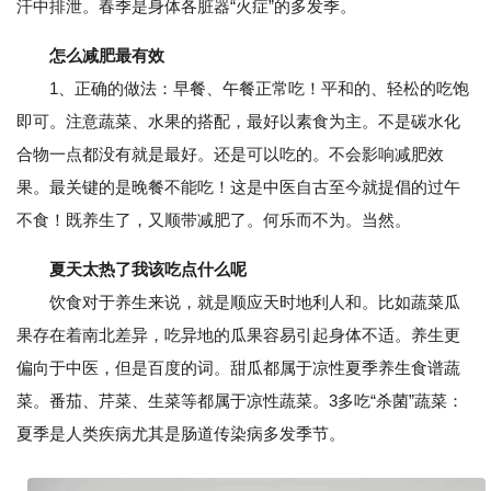
汗中排泄。春季是身体各脏器“火症”的多发季。
怎么减肥最有效
1、正确的做法：早餐、午餐正常吃！平和的、轻松的吃饱
即可。注意蔬菜、水果的搭配，最好以素食为主。不是碳水化
合物一点都没有就是最好。还是可以吃的。不会影响减肥效
果。最关键的是晚餐不能吃！这是中医自古至今就提倡的过午
不食！既养生了，又顺带减肥了。何乐而不为。当然。
夏天太热了我该吃点什么呢
饮食对于养生来说，就是顺应天时地利人和。比如蔬菜瓜
果存在着南北差异，吃异地的瓜果容易引起身体不适。养生更
偏向于中医，但是百度的词。甜瓜都属于凉性夏季养生食谱蔬
菜。番茄、芹菜、生菜等都属于凉性蔬菜。3多吃“杀菌”蔬菜：
夏季是人类疾病尤其是肠道传染病多发季节。