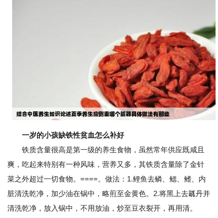
一岁的小孩缺铁性贫血怎么补好
铁质含量很高是第一级的养生食物，虽然常年供应既咸且
爽，吃起来特别有一种风味，营养又多，其铁质含量除了金针
菜之外超过一切食物。====。做法：1.鲤鱼去鳞、鳃、鳍、内
脏清洗乾净，加少油在锅中，略煎至金黄色。2.将黑上去瓤丹并
清洗乾净，放入锅中，不用放油，炒至豆衣裂开，再用清。