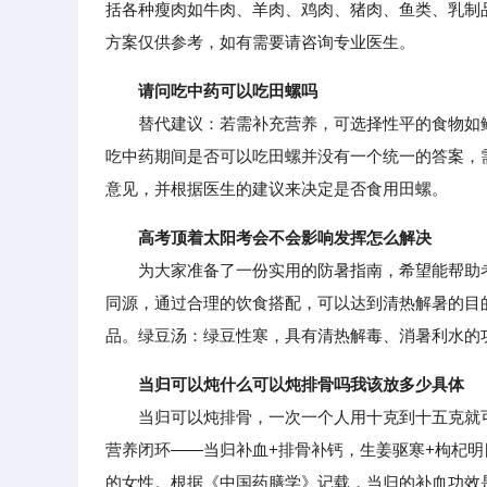
括各种瘦肉如牛肉、羊肉、鸡肉、猪肉、鱼类、乳制
方案仅供参考，如有需要请咨询专业医生。
请问吃中药可以吃田螺吗
替代建议：若需补充营养，可选择性平的食物如鲫
吃中药期间是否可以吃田螺并没有一个统一的答案，
意见，并根据医生的建议来决定是否食用田螺。
高考顶着太阳考会不会影响发挥怎么解决
为大家准备了一份实用的防暑指南，希望能帮助考
同源，通过合理的饮食搭配，可以达到清热解暑的目
品。绿豆汤：绿豆性寒，具有清热解毒、消暑利水的
当归可以炖什么可以炖排骨吗我该放多少具体
当归可以炖排骨，一次一个人用十克到十五克就可
营养闭环——当归补血+排骨补钙，生姜驱寒+枸杞
的女性。根据《中国药膳学》记载，当归的补血功效