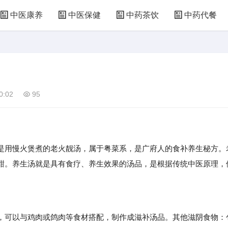
中医康养
中医保健
中药茶饮
中药代餐
0:02
95
用慢火煲煮的老火靓汤，属于粤菜系，是广府人的食补养生秘方。
甜。养生汤就是具有食疗、养生效果的汤品，是根据传统中医原理，
。
可以与鸡肉或鸽肉等食材搭配，制作成滋补汤品。其他滋阴食物：