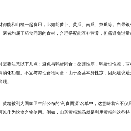
。
都能和山楂一起食用，比如胡萝卜、黄瓜、南瓜、笋瓜等。白果银
。两者均属于药食同源的食材，合理搭配能互补营养，但需避免过量
需要注意以下几点：避免与鸭蛋同食：桑葚性寒，鸭蛋也性凉，两
响消化功能。不宜与凉性食物同食：由于桑葚本身性凉，因此建议避
出现。
精被列为国家卫生部公布的“药食同源”名单中，这意味着它不仅
可以作为饮食之物使用。例如，山药黄精鸡汤就是利用黄精的这些特
。