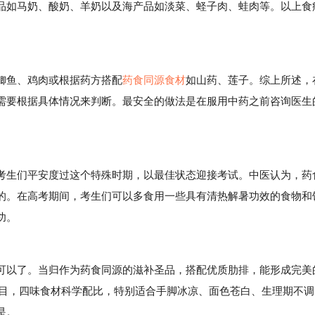
品如马奶、酸奶、羊奶以及海产品如淡菜、蛏子肉、蛙肉等。以上食
鱼、鸡肉或根据药方搭配
药食同源食材
如山药、莲子。综上所述，
需要根据具体情况来判断。最安全的做法是在服用中药之前咨询医生
生们平安度过这个特殊时期，以最佳状态迎接考试。中医认为，药
的。在高考期间，考生们可以多食用一些具有清热解暑功效的食物和
功。
以了。当归作为药食同源的滋补圣品，搭配优质肋排，能形成完美
明目，四味食材科学配比，特别适合手脚冰凉、面色苍白、生理期不调
是。