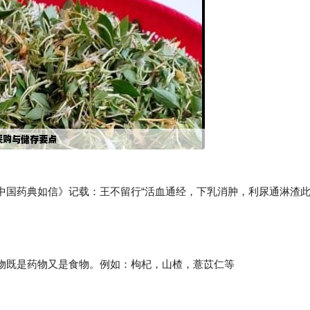
国药典如信》记载：王不留行“活血通经，下乳消肿，利尿通淋渣
既是药物又是食物。例如：枸杞，山楂，薏苡仁等