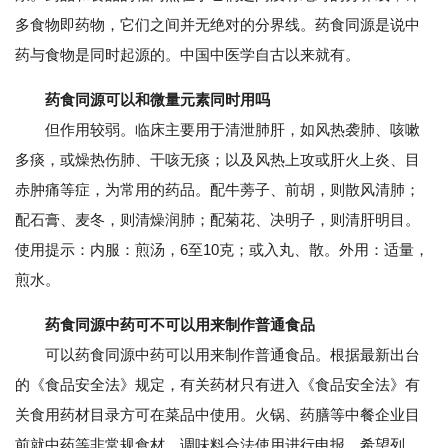
多食物即药物，它们之间并无绝对的分界线。药食同源是说中
药与食物是同时起源的。中国中医学自古以来就有。
药食同源可以和微量元素同时用吗
但作用较弱。临床主要用于清泄肺肝，如风热袭肺、咳嗽
多痰，或燥热伤肺、干咳无痰；以及风热上攻或肝火上炎、目
赤肿痛等症，为常用的药品。配牛蒡子、前胡，则散风清肺；
配石膏、麦冬，则清燥润肺；配菊花、决明子，则清肝明目。
使用提示：内服：煎汤，6至10克；或入丸、散。外用：适量，
煎水。
药食同源中药可不可以用来制作普通食品
可以药食同源中药可以用来制作普通食品。根据最新出台
的《食品安全法》规定，有关药材只有进入《食品安全法》有
关食用药材目录方可在菜品中使用。火锅、药膳等中餐企业目
前就中药等非常规食材、调味料合法使用进行申报，希望列