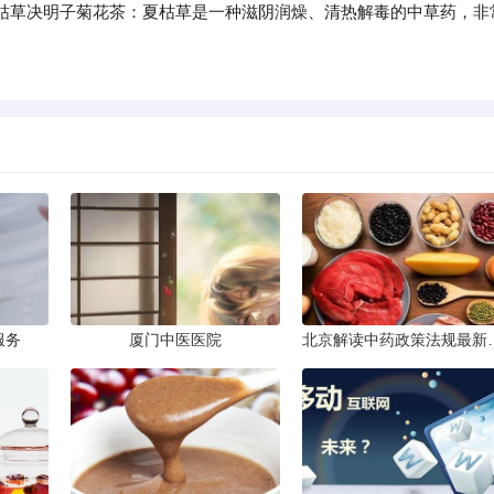
枯草决明子菊花茶：夏枯草是一种滋阴润燥、清热解毒的中草药，非
服务
厦门中医医院
北京解读中药