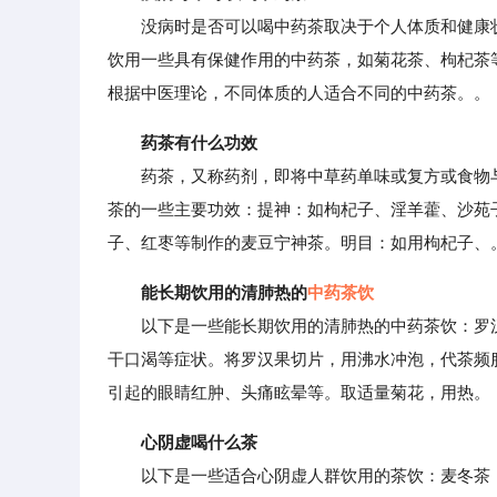
没病时是否可以喝中药茶取决于个人体质和健康状
饮用一些具有保健作用的中药茶，如菊花茶、枸杞茶
根据中医理论，不同体质的人适合不同的中药茶。。
药茶有什么功效
药茶，又称药剂，即将中草药单味或复方或食物与
茶的一些主要功效：提神：如枸杞子、淫羊藿、沙苑
子、红枣等制作的麦豆宁神茶。明目：如用枸杞子、
能长期饮用的清肺热的
中药茶饮
以下是一些能长期饮用的清肺热的中药茶饮：罗汉
干口渴等症状。将罗汉果切片，用沸水冲泡，代茶频
引起的眼睛红肿、头痛眩晕等。取适量菊花，用热。
心阴虚喝什么茶
以下是一些适合心阴虚人群饮用的茶饮：麦冬茶：