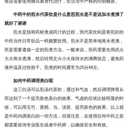
候还需要使用胰岛素替代治疗，生活当中严格的控制糖尿。
中药中的煎水代茶饮是什么意思煎水是不是说加水煮沸了
就好了谢谢
煎水是指将药材煮成药汁的过程，而代茶饮则是将煎好的
中药当作日常饮品一样频繁饮用。煎水不是简单地将水煮沸，
而是需要遵循一定的煎煮方法。一般来说，煎药需要先用武火
大火将水煮沸，然后转用文火小火保持水的沸腾状态，避免药
液外溢及过快熬干。煎煮的时间通常为25分钟左。
如何中药调理美白呢
这三白汤可以煎汤代茶饮，通过补气血，然后调理脾胃从
而达到了一个提亮肤色美白的效果。气虚的症状比较明显的时
候，可以用玉竹、黄精、当。淡斑、提亮肤色的效果。以上就
是中药内调美白的一些方法，但请注意，在使用任何中药之前
都需要咨询专业医生或者中药师，以确保安全和有效。