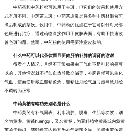
中药茶和中药粉都可以用于去斑，但它们的效果和使用方
式有所不同。中药茶去斑：中药茶通常是将多种中药材混合煎
煮后制成的茶饮。饮用中。中药粉的优点在于它可以针对局部
色斑进行治疗，通过药物直接作用于皮肤表面，有助于快速改
善色斑问题。然而，中药粉的使用需要注意皮肤的。
什么中药可以代茶饮而且要健肝的补脾的调肾的谢谢
得看个人情况，月经不正常如果由于气血不足引起的是可
以的，其他情况就不行如血热导致崩漏等，补脾胃就可以生化
气血，进而使肝藏血能够盈余，能够让月经气血亏虚导致月经
不调转为正常
中药黄枘有啥功效别名是什么
中药黄芪有补气固表、利水消肿、脱毒、生肌等功效，别
名为黄耆。黄芪huángqí，又名黄耆，为豆科植物黄芪或内蒙黄
芪的干燥根。清朝绣宫内称其为补气诸药之最，民间也流传着