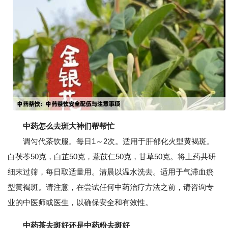
中药怎么去斑大神们帮帮忙
调匀代茶饮服。每日1～2次。适用于肝郁化火型黄褐斑。
白茯苓50克，白芷50克，薏苡仁50克，甘草50克。将上药共研
细末过筛，每日取适量用。清晨以温水洗去。适用于气滞血瘀
型黄褐斑。请注意，在尝试任何中药治疗方法之前，请咨询专
业的中医师或医生，以确保安全和有效性。
中药茶去斑好还是中药粉去斑好