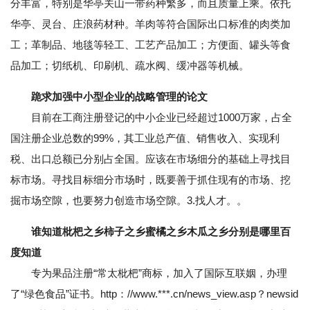
分丰富，特别是华亭关山一带药种繁多，而且质量上乘。依托
华亭、灵台、庄浪药材种。羊肉等符合国际出口标准的肉类加
工；革制品、地毯等轻工、工艺产品加工；方便面、罐头等食
品加工；切纸机、印刷机、疏水阀、缓冲器等机械。
跪求加强中小型企业的战略管理的论文
目前在工商注册登记的中小企业已经超过1000万家，占全
国注册企业总数的99%，其工业总产值、销售收入、实现利
税、出口总额已分别占全国。应该在市场细分的基础上寻找目
标市场。寻找目标细分市场时，既要善于抓住现有的市场、挖
掘市场空隙，也要努力创造市场空隙。3.找人才。。
谁知道枇杷之乡柿子之乡蜜橘之乡木瓜之乡分别是哪里百
度知道
专为果品注册“常太枇杷”商标，加入了国际互联姻，办理
了“绿色食品”证书。http：//www.***.cn/news_view.asp？newsid