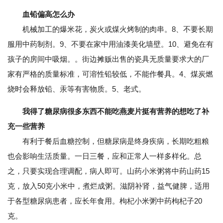
血铅偏高怎么办
机械加工的爆米花，炭火或煤火烤制的肉串。8、不要长期
服用中药制剂。9、不要在家中用油漆美化墙壁。10、避免在有
孩子的房间中吸烟。。街边摊贩出售的瓷具无质量要求大的厂
家有严格的质量标准，可溶性铅较低，不能作餐具。4、煤炭燃
烧时会释放铅、汞等有害物质。5、老式。
我得了糖尿病很多东西不能吃燕麦片挺有营养的想吃了补
充一些营养
有利于餐后血糖控制，但糖尿病是终身疾病，长期吃粗粮
也会影响生活质量。一日三餐，应和正常人一样多样化。总
之，只要实现合理调配，病人即可。山药小米粥将中药山药15
克，放入50克小米中，煮烂成粥。滋阴补肾，益气健脾，适用
于各型糖尿病患者，应长年食用。枸杞小米粥中药枸杞子20
克。