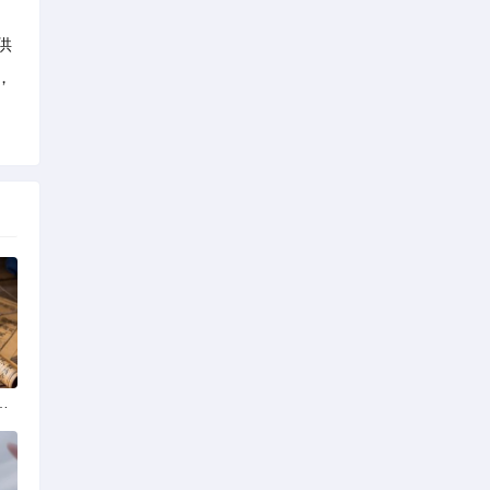
供
，
药大学排名选学校