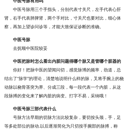
中医号脉有用吗
中医号脉用三个手指头，分别代表寸关尺，左手代表心肝
肾，右手代表肺脾肾，两个手对比，寸关尺也要对比，细心体
察，再加上望诊问诊等，才能大致保证诊断的准确。
中医号脉
去抚顺中医院较妥
中医把脉时怎么看出内脏问题得哪个脉又是管哪个脏器的
你好！把脉中医的望闻问切，感觉脉博的频率，劲道，总
结出了“脉学”的理论，清楚地说明什么样的脉，叉将手腕上的桡
动脉以桡骨茎突为界、分成三段，每一段代表一个内脏，从这
段脉搏的变化来了解内脏的病变。打字不易，采纳哦！
中医号脉三部代表什么
号脉方法早期的切脉方法比较复杂，要切按头颈，手，足
等多处部位的脉动.以后逐渐简化为只切按手腕部的脉搏，称