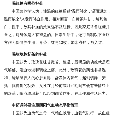
喝红糖有哪些好处
中医营养学认为，性温的红糖通过“温而补之，温而通之，
温而散之”来发挥补血作用。相对而言，白糖虽味甘，然其色
白，性平，故其补血的效果远不及红糖。因此家庭常备红糖并
食之，对身体是大有裨益的。日常生活中，还可自制以下食疗
方作为保健养生用。枣茶：红枣10枚，加水煮烂，放入红。
喝玫瑰枸杞茶的好处
中医认为，玫瑰花味甘微苦、性温，最明显的功效就是理
气解郁、活血散淤和调经止痛。此外，玫瑰花的药性非常温
和，能够温养人的心肝血脉，舒发体内郁气，起到镇静、安
抚、抗抑郁的功效。女性在月经前或月经期间常会有些情绪上
的烦躁，喝点玫瑰花可以起到调节作用。在工作和生活压力。
中药调补要注重阴阳气血动态平衡管理
中医认为血为气之母，气赖血以附，血载气以行，故血虚