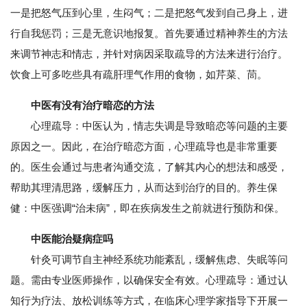
一是把怒气压到心里，生闷气；二是把怒气发到自己身上，进
行自我惩罚；三是无意识地报复。首先要通过精神养生的方法
来调节神志和情志，并针对病因采取疏导的方法来进行治疗。
饮食上可多吃些具有疏肝理气作用的食物，如芹菜、茼。
中医有没有治疗暗恋的方法
心理疏导：中医认为，情志失调是导致暗恋等问题的主要
原因之一。因此，在治疗暗恋方面，心理疏导也是非常重要
的。医生会通过与患者沟通交流，了解其内心的想法和感受，
帮助其理清思路，缓解压力，从而达到治疗的目的。养生保
健：中医强调“治未病”，即在疾病发生之前就进行预防和保。
中医能治疑病症吗
针灸可调节自主神经系统功能紊乱，缓解焦虑、失眠等问
题。需由专业医师操作，以确保安全有效。心理疏导：通过认
知行为疗法、放松训练等方式，在临床心理学家指导下开展一