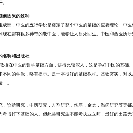
开。
颠倒因果的这种
成部，中医的五行学说是奠定了整个中医的基础的重要理论。中医
到现在都有很多神奇的老中医，能够让人起死回生。中医和西医所研
。
的名称和出版社
0李德新教授在中医的哲学基础方面，讲得比较深入，这是学好中医的基础
来不同的学派，略有提示。是一本很好的基础教材。基础夯实，对以
验，。
，诊断研究，中药研究，方剂研究，伤寒，金匮，温病研究等等都
为考博打下基础的人。但此类研究生不能考执业医师，最好的出路无