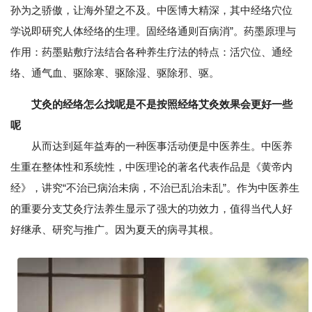
孙为之骄傲，让海外望之不及。中医博大精深，其中经络穴位
学说即研究人体经络的生理。固经络通则百病消”。药墨原理与
作用：药墨贴敷疗法结合各种养生疗法的特点：活穴位、通经
络、通气血、驱除寒、驱除湿、驱除邪、驱。
艾灸的经络怎么找呢是不是按照经络艾灸效果会更好一些
呢
从而达到延年益寿的一种医事活动便是中医养生。中医养
生重在整体性和系统性，中医理论的著名代表作品是《黄帝内
经》，讲究“不治已病治未病，不治已乱治未乱”。作为中医养生
的重要分支艾灸疗法养生显示了强大的功效力，值得当代人好
好继承、研究与推广。因为夏天的病寻其根。