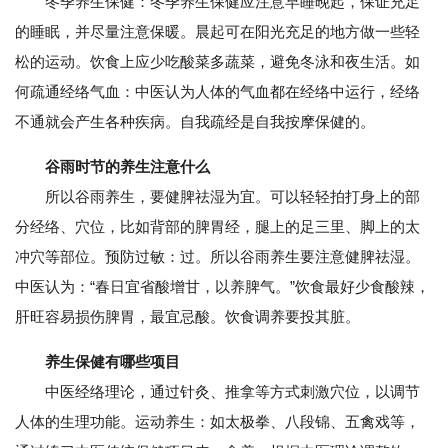
冬季养生保健：冬季养生保健应注意早睡晚起，保证充足
的睡眠，并尽量注意保暖。晨起可在阳光充足的地方做一些轻
松的运动。饮食上应少吃酸菜多蔬菜，避免冬泳和夜生活。如
何疏通经络气血：中医认为人体的气血都在经络中运行，经络
不通就会产生各种疾病。自我疏经是自我按摩保健的。
谷雨时节的养生注意什么
所以谷雨养生，要健脾祛湿为宜。可以轻轻拍打身上的部
分经络、穴位，比如背部的脾胃经，腿上的足三里、脚上的太
冲穴等部位。预防过敏：过。所以谷雨养生要注意健脾祛湿。
中医认为：“春日宜省酸增甘，以养脾气。”饮食最好少食酸辣，
肝旺容易损伤脾胃，最宜忌酸。饮食调养要投其脏。
养生保健有哪些项目
中医经络理论，通过针灸、推拿等方式刺激穴位，以调节
人体的生理功能。运动养生：如太极拳、八段锦、五禽戏等，