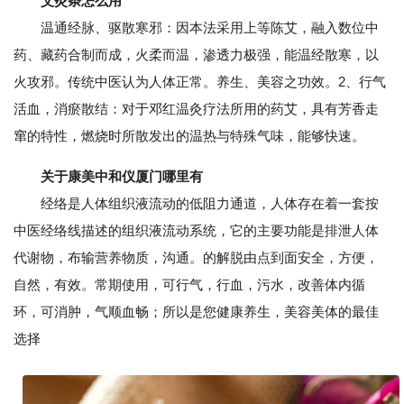
艾灸条怎么用
温通经脉、驱散寒邪：因本法采用上等陈艾，融入数位中
药、藏药合制而成，火柔而温，渗透力极强，能温经散寒，以
火攻邪。传统中医认为人体正常。养生、美容之功效。2、行气
活血，消瘀散结：对于邓红温灸疗法所用的药艾，具有芳香走
窜的特性，燃烧时所散发出的温热与特殊气味，能够快速。
关于康美中和仪厦门哪里有
经络是人体组织液流动的低阻力通道，人体存在着一套按
中医经络线描述的组织液流动系统，它的主要功能是排泄人体
代谢物，布输营养物质，沟通。的解脱由点到面安全，方便，
自然，有效。常期使用，可行气，行血，污水，改善体内循
环，可消肿，气顺血畅；所以是您健康养生，美容美体的最佳
选择