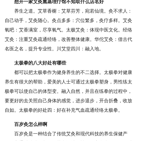
想开一家艾灸熏蒸理疗馆不知取什么店名好
养生之道。艾草香榭：艾草芬芳，宛若仙境。灸不求人：
自己动手，艾灸随心。灸点多多：穴位繁多，灸疗多样。艾灸
氧吧：艾香满室，尽享氧气。太极艾灸：体现中医文化。经络
艾灸：注重艾灸疏通经络，改善整体健康。华佗艾灸：借古代
名医之名，提升专业性。川艾堂四川：融入地。
太极拳的八大好处有哪些
都可以把太极拳作为健身养生的不二选择。太极拳对健康
养生有很大的帮助，爱美的人士可通过太极拳塑身，男性练太
极拳可以使自己的体型变。融入自然，并且在练拳的过程中，
要更好的去关照自己身体的感觉，进步退步，开合折叠，收放
自如。太极拳的好处四：好在补充气血疏通经络太极拳。
百岁灸怎么样啊
百岁灸是一种结合了传统艾灸和现代科技的养生保健产