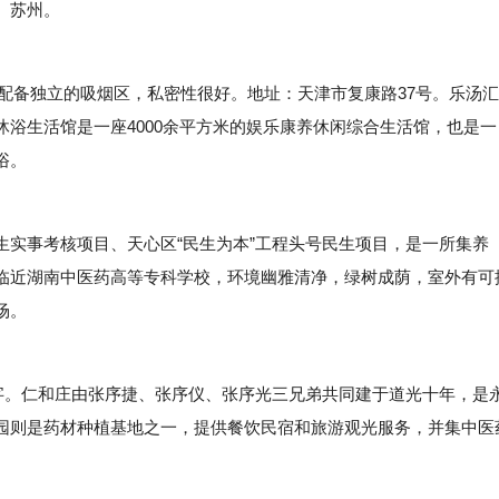
、苏州。
配备独立的吸烟区，私密性很好。地址：天津市复康路37号。乐汤汇
浴生活馆是一座4000余平方米的娱乐康养休闲综合生活馆，也是一
浴。
事考核项目、天心区“民生为本”工程头号民生项目，是一所集养
临近湖南中医药高等专科学校，环境幽雅清净，绿树成荫，室外有可
场。
。仁和庄由张序捷、张序仪、张序光三兄弟共同建于道光十年，是
园则是药材种植基地之一，提供餐饮民宿和旅游观光服务，并集中医