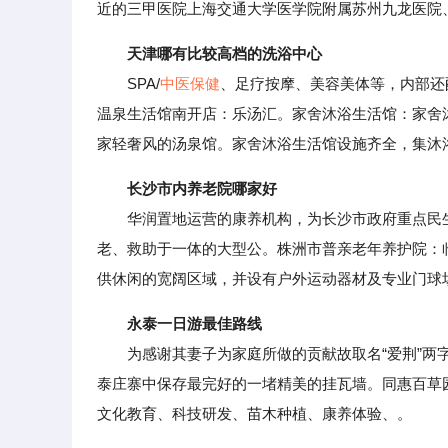
近的三甲医院上海交通大学医学院附属苏州九龙医院
天津哪有比较高档的洗浴中心
SPA/
中医保健
、足疗按摩、美容美体等，内部还
温泉生活馆南开店：乐汤汇。家舍沐浴生活馆：家舍沐
家轻奢风的汤泉馆。家舍沐浴生活馆设施齐全，集沐
长沙市内养老院哪家好
华润置地运营的康养机构，为长沙市政府重点民生实
老、救助于一体的大型公。株洲市普亲老年养护院：
供休闲的宽阔区域，并设有户外运动器材及专业门球
永泰一日游最佳路线
为感谢其妻子为家庭所做的贡献故取名“爱荆”两字
泰庄寨中保存最完好的一堵精美的挂瓦墙。同惠百草
文化教育、科技研发、苗木种植、康养体验、。