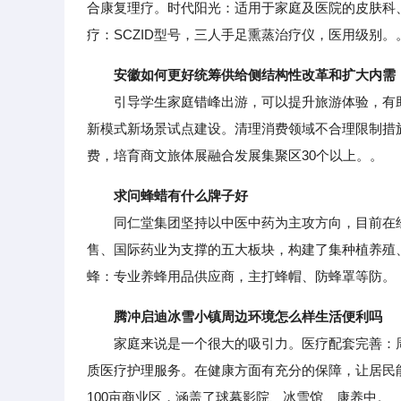
合康复理疗。时代阳光：适用于家庭及医院的皮肤科、
疗：SCZID型号，三人手足熏蒸治疗仪，医用级别。
安徽如何更好统筹供给侧结构性改革和扩大内需
引导学生家庭错峰出游，可以提升旅游体验，有助
新模式新场景试点建设。清理消费领域不合理限制措
费，培育商文旅体展融合发展集聚区30个以上。。
求问蜂蜡有什么牌子好
同仁堂集团坚持以中医中药为主攻方向，目前在经
售、国际药业为支撑的五大板块，构建了集种植养殖
蜂：专业养蜂用品供应商，主打蜂帽、防蜂罩等防。
腾冲启迪冰雪小镇周边环境怎么样生活便利吗
家庭来说是一个很大的吸引力。医疗配套完善：周
质医疗护理服务。在健康方面有充分的保障，让居民能
100亩商业区，涵盖了球幕影院、冰雪馆、康养中。