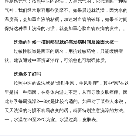
容易伤元气：按照中医的说法，人是元气的，它代表睡一种精
气神，我们经常形容那些委靡不。如果晨起就洗澡，因为水的
温度高，会加重血液的粘稠，加速对血管的破坏，如果长时间
保持这种早上洗澡的习惯，就会加重心脑血管疾病的发生。。
洗澡的时候一摸到那里就好痛发病时间及原因大概一
过敏性咳嗽是西医的病名，用抗过敏药物，只能缓解症
状。建议通过中医辨证治疗，可治愈也可增强体质。
洗澡多了好吗
按照中医的说法就是“燥则生风，生风则痒”，其中“风”在这
里是指一种病因，在身体内游走不定，从而导致皮肤瘙痒。因
此冬季每周洗澡2—3次是比较合适的。如果对于某些人来说，
天天洗澡的习惯不容易改变的话，就要特别注意洗澡的方法。
一，水温在24至29℃为宜。水温过高，皮肤表。