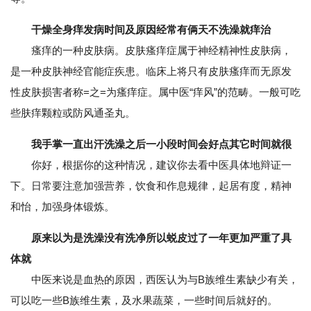
干燥全身痒发病时间及原因经常有俩天不洗澡就痒治
瘙痒的一种皮肤病。皮肤瘙痒症属于神经精神性皮肤病，
是一种皮肤神经官能症疾患。临床上将只有皮肤瘙痒而无原发
性皮肤损害者称=之=为瘙痒症。属中医“痒风”的范畴。一般可吃
些肤痒颗粒或防风通圣丸。
我手掌一直出汗洗澡之后一小段时间会好点其它时间就很
你好，根据你的这种情况，建议你去看中医具体地辩证一
下。日常要注意加强营养，饮食和作息规律，起居有度，精神
和怡，加强身体锻炼。
原来以为是洗澡没有洗净所以蜕皮过了一年更加严重了具
体就
中医来说是血热的原因，西医认为与B族维生素缺少有关，
可以吃一些B族维生素，及水果蔬菜，一些时间后就好的。