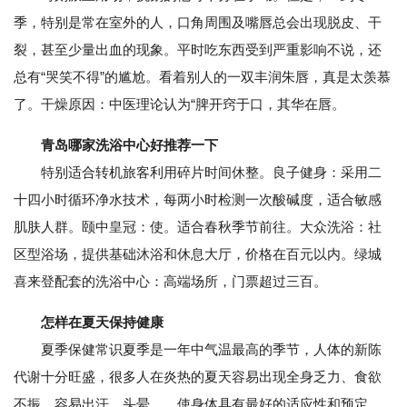
季，特别是常在室外的人，口角周围及嘴唇总会出现脱皮、干
裂，甚至少量出血的现象。平时吃东西受到严重影响不说，还
总有“哭笑不得”的尴尬。看着别人的一双丰润朱唇，真是太羡慕
了。干燥原因：中医理论认为“脾开窍于口，其华在唇。
青岛哪家洗浴中心好推荐一下
特别适合转机旅客利用碎片时间休整。良子健身：采用二
十四小时循环净水技术，每两小时检测一次酸碱度，适合敏感
肌肤人群。颐中皇冠：使。适合春秋季节前往。大众洗浴：社
区型浴场，提供基础沐浴和休息大厅，价格在百元以内。绿城
喜来登配套的洗浴中心：高端场所，门票超过三百。
怎样在夏天保持健康
夏季保健常识夏季是一年中气温最高的季节，人体的新陈
代谢十分旺盛，很多人在炎热的夏天容易出现全身乏力、食欲
不振、容易出汗、头晕、。使身体具有最好的适应性和预定