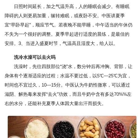
日照时间延长，加之气温升高，人的睡眠会减少。有睡眠
障碍的人则更易加重，辗转难眠，或夜卧不安。中医讲夏季
宜“早卧早起”，顺应节气。若夜晚不能早睡，中午适当的午休仍
不失为一个很好的调整。夏季早起进行适度的晨练，是最佳的
安排。3、当进入盛夏时节，气温高且湿度大，给人以。
洗冷水澡可以去火吗
洗澡时，先往四肢部位“浇”水，数分钟后再冲胸、背部，让
身体有个逐渐适应的过程；水温不要过低，以5℃—25℃为宜，
时间也不宜过久，10—15分。中医认为牛奶性微寒，可以通过
滋阴、解热毒来发挥“去火”功效，而且牛奶中含有多达70%%左
右的水分，还能补充夏季人体因大量出汗而损失。