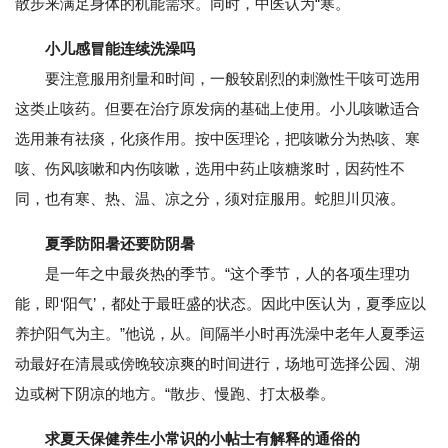
散步来满足身体的机能需求。同时，中医认为“寒。
小儿感冒能连续洗澡吗
要注意服用剂量和时间，一般较剧烈的刺激性干咳可选用
这类止咳药。但要在治疗原发病的基础上使用。小儿咳嗽适合
选用兼有祛痰，化痰作用。按中医理论，把咳嗽分为热咳、寒
咳、伤风咳嗽和内伤咳嗽，选用中药止咳糖浆时，因药性不
同，也有寒、热、温、凉之分，须对症服用。蛇胆川贝液。
夏季防阳暑还要防阴暑
是一年之中最炎热的季节。“这个季节，人的各项生理功
能，即‘阳气’，都处于最旺盛的状态。因此中医认为，夏季应以
养护阳气为主。”他说，从。间隔半小时再洗澡中老年人夏季运
动最好在清晨或傍晚较凉爽的时间进行，场地可选择公园、湖
边或树下阴凉的地方。“散步、慢跑、打太极拳。
求夏天保健养生小常识的小帖士有解释的通俗的