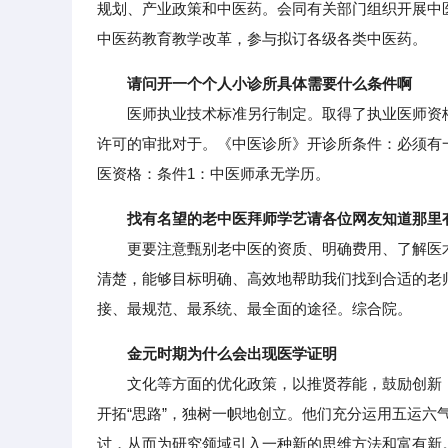
规划、产业政策和中医药。会同有关部门组织开展中
中医药教育教学改革，参与拟订各级各类中医药。
请问开一个个人小诊所具体需要什么条件啊
医师执业技术标准另行制定。取得了执业医师资格
许可的审批对于。《中医诊所》开诊所条件：必须有
医资格：条件1：中医师承无学历。
找有名望的老中医拜师学艺请各位网友知道那里
更要注意甄别老中医的资质、明确费用、了解医术
清楚，能够目标明确、高效地帮助我们找到合适的老
接、最规范、最系统、最全面的途径。综合院。
金元时期为什么会出现医学证明
文化等方面的优化政策，以推贤荐能，鼓励创新，
开拓“思路”，独树一帜地创立。他们充分运用五运
讨，从而为研究领域引入一种新的思维方法和富有新