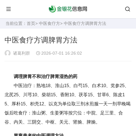
当前位置：
首页
>
中医食疗方
> 中医食疗方调脾胃方法
中医食疗方调脾胃方法
诸葛利群
2026-07-01 16:26:02
调理脾胃不和治疗脾胃湿热的药
中医治疗：熟地18、淮山15、白芍15、白术10、党参25、
北芪25、川芎10、柴胡15、香附10、茯苓15、甘草6、陈皮1
5、厚朴15、枳壳12、以克为单位取三剂水煎服一天一剂早晚喝
饭后吃食疗：淮山粥、生姜粥等按穴位：中脘、足三里、合
谷、内关、三阴交、中枢、关元、肾腧、脾腧。
胃寒患者的中医调理方法