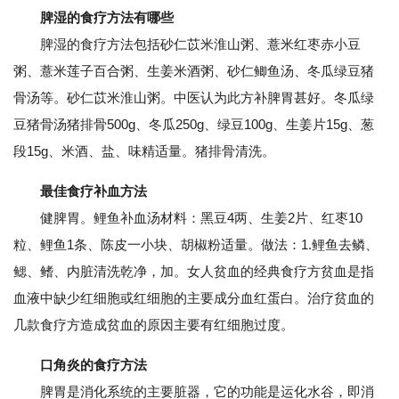
脾湿的食疗方法有哪些
脾湿的食疗方法包括砂仁苡米淮山粥、薏米红枣赤小豆
粥、薏米莲子百合粥、生姜米酒粥、砂仁鲫鱼汤、冬瓜绿豆猪
骨汤等。砂仁苡米淮山粥。中医认为此方补脾胃甚好。冬瓜绿
豆猪骨汤猪排骨500g、冬瓜250g、绿豆100g、生姜片15g、葱
段15g、米酒、盐、味精适量。猪排骨清洗。
最佳食疗补血方法
健脾胃。鲤鱼补血汤材料：黑豆4两、生姜2片、红枣10
粒、鲤鱼1条、陈皮一小块、胡椒粉适量。做法：1.鲤鱼去鳞、
鳃、鳍、内脏清洗乾净，加。女人贫血的经典食疗方贫血是指
血液中缺少红细胞或红细胞的主要成分血红蛋白。治疗贫血的
几款食疗方造成贫血的原因主要有红细胞过度。
口角炎的食疗方法
脾胃是消化系统的主要脏器，它的功能是运化水谷，即消