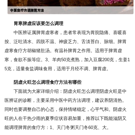
胃寒脾虚应该要怎么调理
中医辨证属脾胃虚寒者，患者常表现为胃脘隐痛、喜暖喜
按、泛吐清水、四肢不温、神疲乏力、舌淡苔白、脉细。脾胃
虚寒食疗方胡椒猪肚汤。有温补脾胃之作用。适用于脾胃虚
寒，食欲不振等症。3、羊肉50克煮熟，加入豆腐200克，生姜1
5克，适量食盐调味食用，适用于月经不调、脾胃虚。
阴虚火旺怎么调理食疗方法有哪些
下面就为大家详细介绍：阴虚火旺怎么调理阴虚火旺是中
医辨证的诊断，主要采用中医中药方法调理，建议养阴清热。
同时也要调整自己的心态，保持情绪稳定，心平气和。阴虚火
旺的人在干热少雨的夏季症状容易加重，推荐以下既能滋阴又
能调理脾胃的食疗方：1、天门冬粥天门冬60克、大。