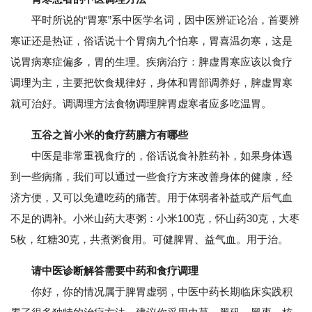
平时所说的“胃寒”系中医学名词，因中医辨证论治，首要辨
寒证还是热证，俗话说十个胃病九个怕寒，胃喜温勿寒，这是
说胃病寒症偏多，胃的生理。疾病治疗：脾虚胃寒应该以食疗
调理为主，主要把饮食规律好，身体和胃部调养好，脾虚胃寒
就可治好。调调理方法食物调理脾胃虚寒者应多吃温胃。
五谷之首小米的食疗药膳方有哪些
中医是非常重视食疗的，俗话说食补胜药补，如果身体遇
到一些病痛，我们可以通过一些食疗方来改善身体的健康，经
济方便，又可以免遭吃药的痛苦。用于体弱者补益或产后气血
不足的调补。小米山药大枣粥：小米100克，怀山药30克，大枣
5枚，红糖30克，共煮粥食用。可健脾胃、益气血。用于治。
请中医诊断解答需要中药和食疗调理
你好，你的情况属于脾胃虚弱，中医中药长期临床实践积