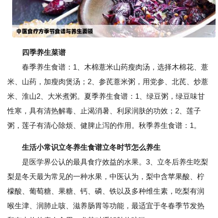
四季养生菜谱
春季养生食谱：1、木棉薏米山药瘦肉汤，选择木棉花、薏
米、山药，加瘦肉煲汤；2、参芪薏米粥，用党参、北芪、炒薏
米、淮山2、大米煮粥。夏季养生食谱：1、绿豆粥，绿豆味甘
性寒，具有清热解毒、止渴消暑、利尿润肤的功效；2、莲子
粥，莲子有清心除烦、健脾止泻的作用。秋季养生食谱：1。
生活小常识立冬养生食谱立冬时节怎么养生
是医学界公认的最具食疗效益的水果。3、立冬后养生吃梨
梨是冬天最为常见的一种水果，中医认为，梨中含苹果酸、柠
檬酸、葡萄糖、果糖、钙、磷、铁以及多种维生素，吃梨有润
喉生津、润肺止咳、滋养肠胃等功能，最适宜于冬春季节发热