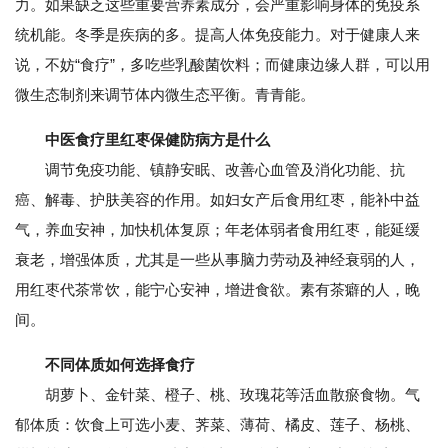
力。如果缺乏这些重要营养素成分，会严重影响身体的免疫系
统机能。冬季是疾病的多。提高人体免疫能力。对于健康人来
说，不妨“食疗”，多吃些乳酸菌饮料；而健康边缘人群，可以用
微生态制剂来调节体内微生态平衡。青青能。
中医食疗里红枣保健防病方是什么
调节免疫功能、镇静安眠、改善心血管及消化功能、抗
癌、解毒、护肤美容的作用。如妇女产后食用红枣，能补中益
气，养血安神，加快机体复原；年老体弱者食用红枣，能延缓
衰老，增强体质，尤其是一些从事脑力劳动及神经衰弱的人，
用红枣代茶常饮，能宁心安神，增进食欲。素有茶癖的人，晚
间。
不同体质如何选择食疗
胡萝卜、金针菜、橙子、桃、玫瑰花等活血散瘀食物。气
郁体质：饮食上可选小麦、荠菜、薄荷、橘皮、莲子、杨桃、