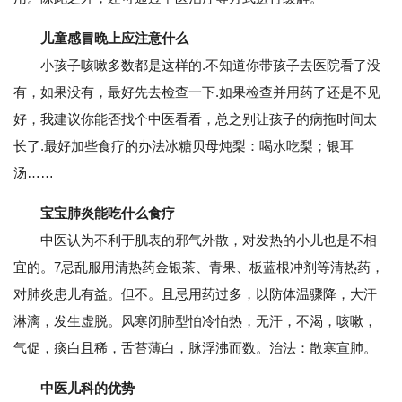
儿童感冒晚上应注意什么
小孩子咳嗽多数都是这样的.不知道你带孩子去医院看了没
有，如果没有，最好先去检查一下.如果检查并用药了还是不见
好，我建议你能否找个中医看看，总之别让孩子的病拖时间太
长了.最好加些食疗的办法冰糖贝母炖梨：喝水吃梨；银耳
汤……
宝宝肺炎能吃什么食疗
中医认为不利于肌表的邪气外散，对发热的小儿也是不相
宜的。7忌乱服用清热药金银茶、青果、板蓝根冲剂等清热药，
对肺炎患儿有益。但不。且忌用药过多，以防体温骤降，大汗
淋漓，发生虚脱。风寒闭肺型怕冷怕热，无汗，不渴，咳嗽，
气促，痰白且稀，舌苔薄白，脉浮沸而数。治法：散寒宣肺。
中医儿科的优势