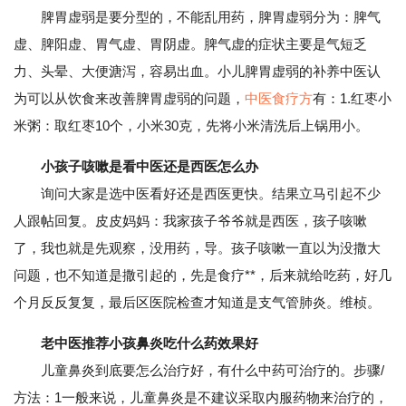
脾胃虚弱是要分型的，不能乱用药，脾胃虚弱分为：脾气
虚、脾阳虚、胃气虚、胃阴虚。脾气虚的症状主要是气短乏
力、头晕、大便溏泻，容易出血。小儿脾胃虚弱的补养中医认
为可以从饮食来改善脾胃虚弱的问题，
中医食疗方
有：1.红枣小
米粥：取红枣10个，小米30克，先将小米清洗后上锅用小。
小孩子咳嗽是看中医还是西医怎么办
询问大家是选中医看好还是西医更快。结果立马引起不少
人跟帖回复。皮皮妈妈：我家孩子爷爷就是西医，孩子咳嗽
了，我也就是先观察，没用药，导。孩子咳嗽一直以为没撒大
问题，也不知道是撒引起的，先是食疗**，后来就给吃药，好几
个月反反复复，最后区医院检查才知道是支气管肺炎。维桢。
老中医推荐小孩鼻炎吃什么药效果好
儿童鼻炎到底要怎么治疗好，有什么中药可治疗的。步骤/
方法：1一般来说，儿童鼻炎是不建议采取内服药物来治疗的，