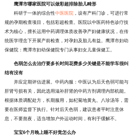
鹰潭市哪家医院可以做彩超排除胎儿畸形
科研于一体的综合性
中医医院
，设有产科门诊，可进行常
规的孕期检查项目，包括彩超检查。医院以中医药特色诊疗技
术为核心，擅长运用中药调理体质改善孕产妇健康状况，在传
统医学理念下开展产前检查，对孕妇及胎儿有益。鹰潭市妇幼
保健院：鹰潭市妇幼保健院专门从事妇女儿童保健工。
色弱怎么去治疗要多长时间花费多少关键是不能学车很纠
结有没有
并应定期评估进展。中药内服：中医认为后天色弱可能与
肝肾亏损有关，因此选用滋补肝肾的中药方剂调理内部机能。
根据体质调配处方，长期服用，如杞菊地黄丸、八珍汤等，需
要在医师监督下执行。针对后天色弱，建议患者平时注意休
息，不要熬夜，适当增加户外运动时间，有利于缓解不。
宝宝6个月晚上睡不好觉怎么办