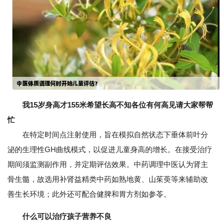
我15岁身高才155米希望长高不知各位有何高见请大家帮帮
忙
在特定时间点注射使用，旨在模拟自然状态下垂体前叶分
泌的生理性GH曲线模式，以促进儿童身高的增长。在接受治疗
期间须监测副作用，并定期评估效果。中药调理中医认为肾主
骨生髓，故选用补肾益精类中药如熟地黄、山茱萸等来辅助改
善生长环境；此外还可配合健脾和胃方剂如参苓。
什么可以治疗孩子营养不良