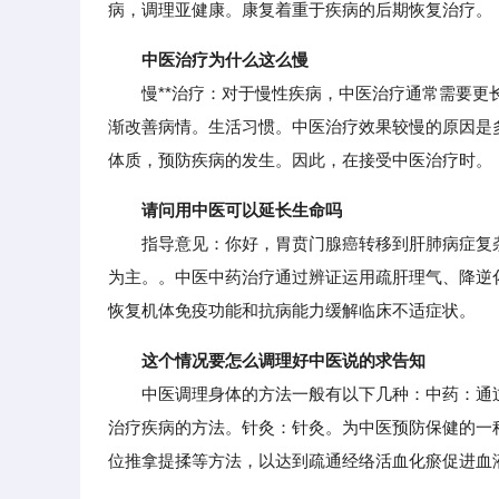
病，调理亚健康。康复着重于疾病的后期恢复治疗。
中医治疗为什么这么慢
慢**治疗：对于慢性疾病，中医治疗通常需要更长
渐改善病情。生活习惯。中医治疗效果较慢的原因是
体质，预防疾病的发生。因此，在接受中医治疗时。
请问用中医可以延长生命吗
指导意见：你好，胃贲门腺癌转移到肝肺病症复杂
为主。。中医中药治疗通过辨证运用疏肝理气、降逆
恢复机体免疫功能和抗病能力缓解临床不适症状。
这个情况要怎么调理好中医说的求告知
中医调理身体的方法一般有以下几种：中药：通过
治疗疾病的方法。针灸：针灸。为中医预防保健的一
位推拿提揉等方法，以达到疏通经络活血化瘀促进血