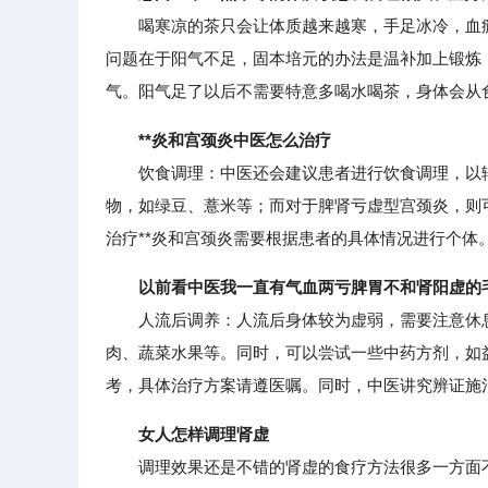
喝寒凉的茶只会让体质越来越寒，手足冰冷，血瘀
问题在于阳气不足，固本培元的办法是温补加上锻炼
气。阳气足了以后不需要特意多喝水喝茶，身体会从
**炎和宫颈炎中医怎么治疗
饮食调理：中医还会建议患者进行饮食调理，以辅助
物，如绿豆、薏米等；而对于脾肾亏虚型宫颈炎，则
治疗**炎和宫颈炎需要根据患者的具体情况进行个体
以前看中医我一直有气血两亏脾胃不和肾阳虚的
人流后调养：人流后身体较为虚弱，需要注意休息
肉、蔬菜水果等。同时，可以尝试一些中药方剂，如
考，具体治疗方案请遵医嘱。同时，中医讲究辨证施
女人怎样调理肾虚
调理效果还是不错的肾虚的食疗方法很多一方面不