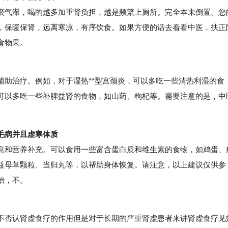
气滞，喝的越多加重肾负担，越是频繁上厕所。完全本末倒置。您
，保暖保肾，远离寒凉，有序饮食。如果方便的话去看看中医，扶正
食物果。
治疗。例如，对于湿热**型宫颈炎，可以多吃一些清热利湿的食
可以多吃一些补脾益肾的食物，如山药、枸杞等。需要注意的是，中
。
毛病并且虚寒体质
和营养补充。可以食用一些富含蛋白质和维生素的食物，如鸡蛋、
益母草颗粒、当归丸等，以帮助身体恢复。请注意，以上建议仅供参
治，不。
否认肾虚食疗的作用但是对于长期的严重肾虚患者来讲肾虚食疗见