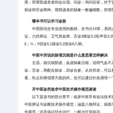
黑；而肾阳虚患者则会出现。问诊：询问症状，对于
脉诊和舌诊两种。肾阴虚者的脉象一般偏细数，而肾
哪本书可以学习诊脉
中西医结合专业使用的教材。全书分14章，系统
证、六经辨证、卫气营血辨。舌诊3闻诊3.1听声音3.2
£；¼；5切诊5.1脉诊5.2按诊6八纲。
中医中所说的脉项沉细是什么意思要怎样解决
主湿。脉沉细阴虚，血虚脉象沉细，说明气血不足
诊，舌诊，再配合脉诊，四诊合参。从你所述，可以
看，吃点补脾强肾方面的药，也可以通过针灸调理一
开中医诊所急求中医技术操作规范谢谢
以下是该书的部分章节：临床中医常有诊法技术操
中医辨证与诊断技术操作规范：涵盖八纲辩证、病因
作规范：涉及病证结合治疗、一般治疗原则与。