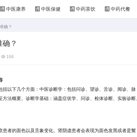
中医康养
中医保健
中药茶饮
中药代餐
高准确？
准确？
155
容
括以下几个方面：中医诊断学：包括问诊、望诊、舌诊、闻诊、脉
证方法概要。诊断学基础：涵盖症状学、问诊、检体诊断、实验诊断
患者的面色以及舌象变化。肾阴虚患者会表现为面色发黑或者是黧