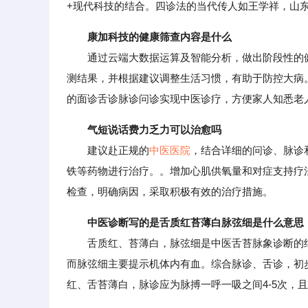
+现代科技的结合。四诊法的当代传人如王学祥，山
康加科技的健康筛查内容是什么
通过云端大数据运算及智能分析，做出阶段性的健
测结果，并根据建议调整生活习惯，有助于防控大病
的面诊舌诊脉诊问诊实现中医诊疗，方便家人知悉老
气短说话费力乏力可以治愈吗
建议赴正规的
中医医院
，结合详细的问诊、脉诊
铁等药物进行治疗。。增加心肌供氧量和对症支持疗
检查，明确病因，采取积极有效的治疗措施。
中医诊断写的是舌质红苔薄白脉弦细是什么意思
舌质红、苔薄白，脉弦细是中医舌苔脉象诊断的结
而脉弦细主要提示机体内有血。综合脉诊、舌诊，初
红、舌苔薄白，脉诊应为脉搏一呼一吸之间4-5次，