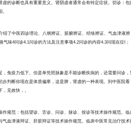
肾虚的诊断也具有重要意义。肾阴虚者通常会有特定症状。切诊：包
阳。
介绍了中医四诊理论、八纲辨证、脏腑辨证、经络辨证、气血津液辨
嗅气味4问诊4.1问诊的方法及注意事项4.2问诊的内容4.3问现在症I；
，免疫力低下。但是单凭照脉象是不能诊断疾病的，还需要问诊，
初步判断你现在是体质偏寒，这是脾，肾虚的一种表现。到中医院看
下，见效快，。
作规范：包括望诊、舌诊、问诊、脉诊、按诊等技术操作规范。临
与气血津液辩证、肝脏辩证等技术操作规范。临床中医常见治疗技术