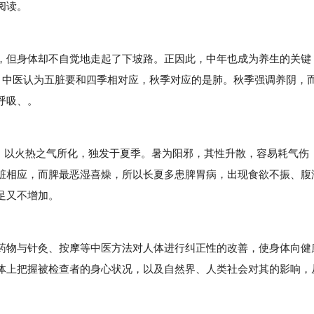
阅读。
但身体却不自觉地走起了下坡路。正因此，中年也成为养生的关键
。中医认为五脏要和四季相对应，秋季对应的是肺。秋季强调养阴，
呼吸、。
以火热之气所化，独发于夏季。暑为阳邪，其性升散，容易耗气伤
脏相应，而脾最恶湿喜燥，所以长夏多患脾胃病，出现食欲不振、腹
足又不增加。
物与针灸、按摩等中医方法对人体进行纠正性的改善，使身体向健
体上把握被检查者的身心状况，以及自然界、人类社会对其的影响，