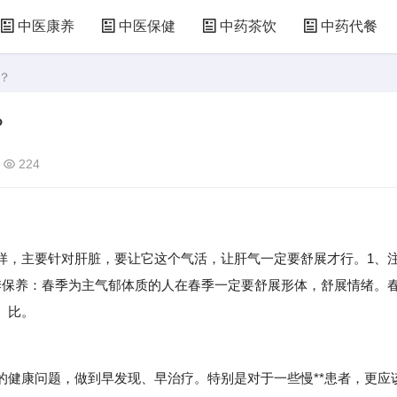
中医康养
中医保健
中药茶饮
中药代餐
？
？
224
，主要针对肝脏，要让它这个气活，让肝气一定要舒展才行。1、
季保养：春季为主气郁体质的人在春季一定要舒展形体，舒展情绪。
。比。
康问题，做到早发现、早治疗。特别是对于一些慢**患者，更应