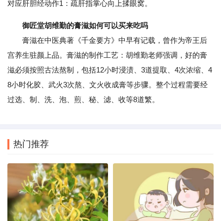
对应肝胆经动作1：疏肝指掌心向上揉眼窝。
御匠堂胡维勤的膏滋如何可以买来吃吗
膏滋在中医典著《千金要方》中早有记载，曾作为帝王后
宫养生驻颜上品。膏滋的制作工艺：胡维勤老师强调，好的膏
滋必须按照古法熬制，包括12小时浸渍、3道提取、4次浓缩、4
8小时化胶、武火3次熬、文火收成膏等步骤。整个过程需要经
过选、制、洗、泡、煎、秘、滤、收等8道繁。
热门推荐